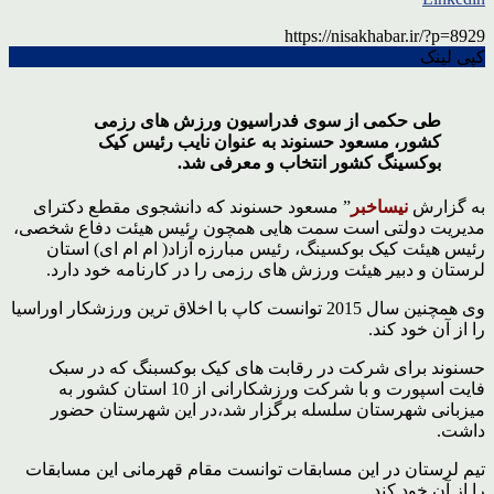
https://nisakhabar.ir/?p=8929
کپی لینک
طی حکمی از سوی فدراسیون ورزش های رزمی
کشور، مسعود حسنوند به عنوان نایب رئیس کیک
بوکسینگ کشور انتخاب و معرفی شد.
به گزارش
نیساخبر
” مسعود حسنوند که دانشجوی مقطع دکترای
مدیریت دولتی است سمت هایی همچون رئیس هیئت دفاع شخصی،
رئیس هیئت کیک بوکسینگ، رئیس مبارزه آزاد( ام ام ای) استان
لرستان و دبیر هیئت ورزش های رزمی را در کارنامه خود دارد.
وی همچنین سال 2015 توانست کاپ با اخلاق ترین ورزشکار اوراسیا
را از آن خود کند.
حسنوند برای شرکت در رقابت های کیک بوکسبنگ که در سبک
فایت اسپورت و با شرکت ورزشکارانی از 10 استان کشور به
میزبانی شهرستان سلسله برگزار شد،در این شهرستان حضور
داشت.
تیم لرستان در این مسابقات توانست مقام قهرمانی این مسابقات
را از آن خود کند.