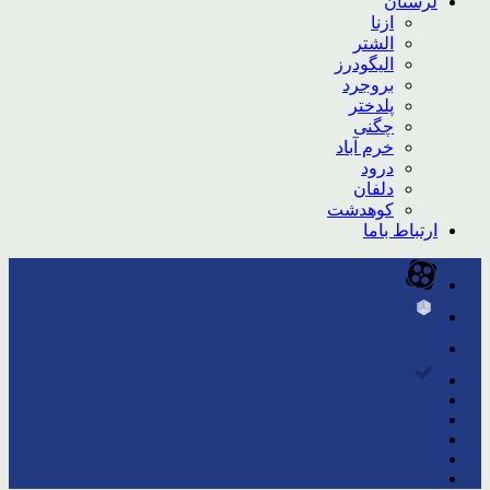
لرستان
ازنا
الشتر
الیگودرز
بروجرد
پلدختر
چگنی
خرم آباد
درود
دلفان
کوهدشت
ارتباط باما