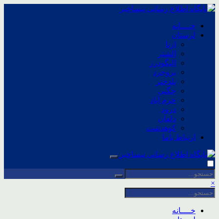
خــــانه
لرستان
ازنا
الشتر
الیگودرز
بروجرد
پلدختر
چگنی
خرم آباد
درود
دلفان
کوهدشت
ارتباط باما
×
خــــانه