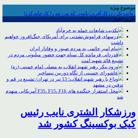
موضوع ویژه
روایت یک زن کارآفرین؛بانویی که مزرعه را کارخانه کرد!
آخرین اخبار
تکذیب شایعات حمله به خرم‌آباد
درسهای فراموش‌نشدنی برای آمریکای جنگ‌افروز خواهیم
داشت
پیام امیر حاتمی به مردم صبور و وفادار ایران
قدردانی فرمانده کل سپاه جهت حضور میلیونی مردم در
تشییع قائد شهید امت
ورود پیکر رهبر شهید انقلاب به مصلی امام خمینی (ره)
عاشورای حسینی از نگاه دوربین نیساخبر
وداع با رهبر شهید انقلاب؛ 13 تیر در تهران/ تشییع در قم و
تدفین در مشهد
محل استقرار جنگنده های F35، F15، F16 آمریکایی منهدم
شد
ورزشکار الشتری نایب رئیس
کیک بوکسینگ کشور شد