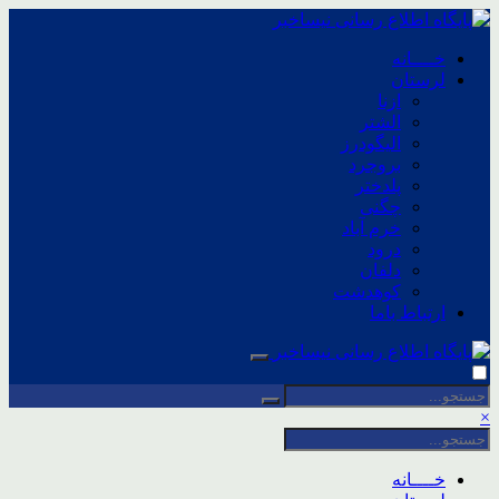
خــــانه
لرستان
ازنا
الشتر
الیگودرز
بروجرد
پلدختر
چگنی
خرم آباد
درود
دلفان
کوهدشت
ارتباط باما
×
خــــانه