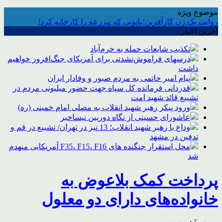
موضوع ویژه
روایت یک زن کارآفرین؛بانویی که مزرعه را کارخانه کرد!
آخرین اخبار
تکذیب شایعات حمله به خرم‌آباد
درسهای فراموش‌نشدنی برای آمریکای جنگ‌افروز خواهیم
داشت
پیام امیر حاتمی به مردم صبور و وفادار ایران
قدردانی فرمانده کل سپاه جهت حضور میلیونی مردم در
تشییع قائد شهید امت
ورود پیکر رهبر شهید انقلاب به مصلی امام خمینی (ره)
عاشورای حسینی از نگاه دوربین نیساخبر
وداع با رهبر شهید انقلاب؛ 13 تیر در تهران/ تشییع در قم و
تدفین در مشهد
محل استقرار جنگنده های F35، F15، F16 آمریکایی منهدم
شد
پرداخت کمک بلاعوض به
خانواده‌های دارای دو معلول