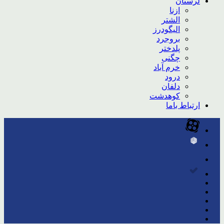
لرستان
ازنا
الشتر
الیگودرز
بروجرد
پلدختر
چگنی
خرم آباد
درود
دلفان
کوهدشت
ارتباط باما