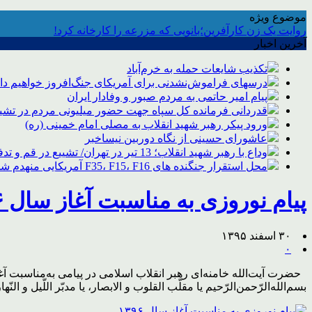
موضوع ویژه
روایت یک زن کارآفرین؛بانویی که مزرعه را کارخانه کرد!
آخرین اخبار
تکذیب شایعات حمله به خرم‌آباد
درسهای فراموش‌نشدنی برای آمریکای جنگ‌افروز خواهیم د
پیام امیر حاتمی به مردم صبور و وفادار ایران
قدردانی فرمانده کل سپاه جهت حضور میلیونی مردم در تشیی
ورود پیکر رهبر شهید انقلاب به مصلی امام خمینی (ره)
عاشورای حسینی از نگاه دوربین نیساخبر
وداع با رهبر شهید انقلاب؛ 13 تیر در تهران/ تشییع در قم و تدفین در مشهد
محل استقرار جنگنده های F35، F15، F16 آمریکایی منهدم شد
پیام نوروزی به مناسبت آغاز سال ۱۳۹۶
۳۰ اسفند ۱۳۹۵
۰
بسم‌الله‌الرّحمن‌الرّحیم یا مقلّب القلوب و الابصار، یا مدبّر اللّیل و النّه