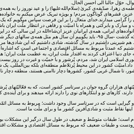
لاحوال، حوّل حالنا الی احسن الحال.
َبیها وَ بَعلِها وَ بَنیها.(۱)میلاد مبارک حضرت فاطمه‌ی زهرا، صدّیقه‌ی کبریٰ (سلام‌الله‌علیها) را و ع
 عزیز، قشرهای گوناگون مردم! و بویژه تبریک عرض میکنم به خانواده‌ه
آن را گرامی میدارند.خدای متعال را بر این فرصت سپاس میگویم که یک بار
اده‌های ایرانی، همه‌ی ایرانیان عزیز ان‌شاءالله در این سالی که در
رحمت و برکت الهی باشند.اگر بخواهیم یک ارزیابی‌ای بکنیم از سالی که گذشت -سال ۹۵- ب
شیرینی داشتیم در سال گذشته، شادی داشتیم که این شادی‌ها مربوط ا
 جای دنیا اعتراف کردند به اقتدار ملّت ایران، به عظمت ملّت ایران؛ 
وری اسلامی ایران شد، مردم، پُرشور و با حمیّت و غیرت در روز بیست 
داد.امنیّت کشور در این محیط پُرتلاطم منطقه‌ای بلکه بین‌المللی، یک
تا شمال غربی کشور، کشورها دچار ناامنی هستند، منطقه دچار ناامنی
لیّتهای هزاران گروه جوان در سرتاسر کشور است، که به فعّالیّتهای پُ
د، کارهای نو و ابتکارهای نوی را دارند ارائه میدهند و برای آینده‌ی 
گیرایی است که در سرتاسر سال وجود داشت؛ مربوط به مسائل ائمّه (علی
اینها نقاط مثبت و شادی‌آفرین کشور ما و برای ملّت ما است.
دم است؛ طبقات متوسّط و ضعیف در طول سال درگیر این مشکلات بودند
ودست و طبقات ضعیف که مربوط به مسائل اقتصادی و مشکلات اقتصا