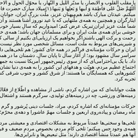
یا مقلّب القلوب و الابصار، یا مدبّر اللّیل و النّهار، یا محوّل الحول و ا
اَللّهُمَّ صَلِّ عَلی فاطِمَهَ وَ ا
میکنم. عیدتان مبارک باشد هم‌میهنان عزیز، ملّت بزرگ ایران، جوانان
ایثارگران و همچنین به همه‌ی ملّتهایی که با عید نوروز آشنا هستند و 
خوشی برای همه‌ی ملّت ایران و برای مسلمانان جهان باشد؛ همه‌ی خانو
و شیرینی‌های مربوط به ملّت است، مسائل شخصی مورد نظر نیست. هم 
سراسر سال مشهود بود؛ از آغاز سال تا پایان سال. دشمنان ما در همه
داد. با یک بی‌احترامی‌ای که از سوی رئیس‌جمهور آمریکا نسبت به جمه
اجتماع عظیم مردم، هویّت و هدفهای این کشور را به همه‌ی دنیا نشان 
کشورهایی که همسایگان ما هستند: از شرق کشور و جنوب شرقی کشور، 
تجربه کرد.
همّت جوانانه‌ای که من اشاره کردم، ناشی از مشاهده و اطّلاع از فعّا
زمینه‌های ورزشی، چه در زمینه‌های تولیدی، سرگرم هستند و اشتغال دارن
حرکات مؤمنانه‌ای که اشاره کردم، مراد، جلسات دینی پُرشور و گرم و 
ماه رمضان و پیاده‌روی اربعین و جلسات مهمّ عاشورا و دهه‌ی محرّم؛ 
تلخی‌ها و سختی‌‌ها عمدتاً مربوط به مشکلات اقتصادی و معیشتی مر
همه‌ی وجود حس میکنم؛ تلخی کامِ مردم، بخصوص مردمِ ضعیف و فر
آنها هم عمدتاً منشأ اقتصادی دارند؛ مثل تبعیض‌ها و نابرابری‌ها.