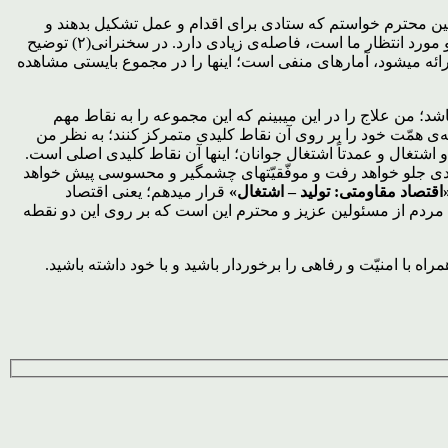
ن محترم خواستم که ستادی برای اقدام و عمل تشکیل بدهند و
تشکیل دادند؛ کارهای خوبی هم خوشبختانه انجام گرفت که گزارش آن را به ما دادند؛ لکن آنچه انجام گرفته است، با آنچه مورد انتظار مردم و مورد انتظار ما است، فاصله‌ی زیادی دارد. در سخنرانی(۲) توضیح
ئه میشود، آمارهای منفی است؛ اینها را در مجموع بایستی مشاهده
د؛ من علاج را در این میبینم که این مجموعه را به نقاط مهم
‌ی همّت خود را بر روی آن نقاط کلیدی متمرکز کنند؛ به نظر من
اشتغال و عمدتاً اشتغال جوانان؛ اینها آن نقاط کلیدی اصلی است.
 زیادی جلو خواهد رفت و موفّقیّتهای چشمگیر و محسوسی پیش خواهد
اقتصاد مقاومتی: تولید – اشتغال»
قرار میدهم؛ یعنی اقتصاد
 مردم از مسئولین عزیز و محترم این است که بر روی این دو نقطه
ه با امنیّت و رفاهی را برخوردار باشید و با خود داشته باشید.