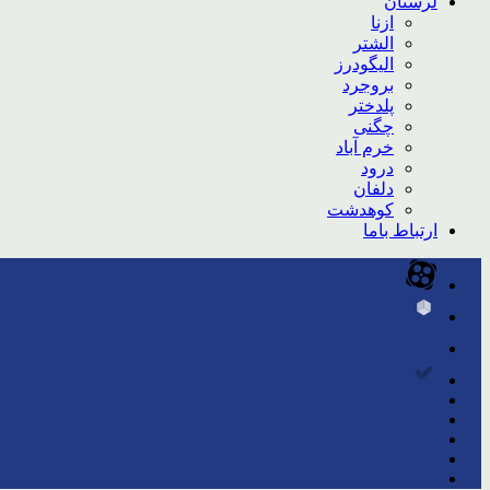
لرستان
ازنا
الشتر
الیگودرز
بروجرد
پلدختر
چگنی
خرم آباد
درود
دلفان
کوهدشت
ارتباط باما