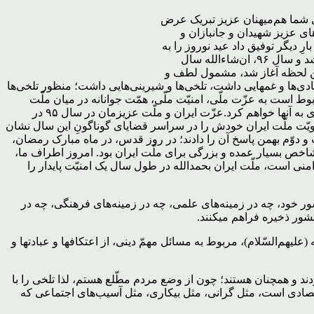
ید نوروز را به همه‌ی شما هم‌میهنان عزیز تبریک عرض
ای عزیز شهیدان و جانبازان و
ِ دیگر توفیق داد عید نوروز را به
شما ملّت عزیز ایران تبریک عرض کنم؛ امیدواریم که سالِ بسیار خوب و مبارک و بابرکتی و همراه با امنیّت و رفاهی در انتظار ملّت ایران باشد و سال ۹۶، ان‌شاءالله سال
 این لحظه آغاز شد، مشمول لطف و
اید بگوییم آن سال هم مثل همه‌ی سالهای دیگر شادی‌ها و غمهایی داشت، تلخی‌ها و شیرینی‌هایی داشت؛ منظور تلخی‌ها
ست به عزّت ملّی، امنیّت ملّی، همّت جوانانه در میان ملّت
ایران و حرکات مؤمنانه‌ی فراگیر در همه جای کشور؛ هم تلخی‌هایی داشتیم که عمدتاً مربوط به مسائل اقتصادی و اجتماعی است که اشاره‌ای به آنها خواهم کرد.عزّت ایران و ملّت عزیزمان در سال ۹۵ در
هویّت ملّت ایران خودش را در سراسر قضایای گوناگونِ این سال نشان
و دوّم بهمن پاسخ آن را دادند؛ در روز قدس، در ماه مبارک رمضان،
 شاخص بسیار عمده و بزرگی برای ملّت ایران بود. امروز اطراف ما،
 است، ملّت ایران بحمدالله در طول سال یک امنیّت پایدار را
رشور خود، چه در زمینه‌های علمی، چه در زمینه‌های فرهنگی، چه در
کشور ذخیره فراهم میکنند.
هم‌السّلام)، مربوط به مسائل مهمّ دینی، از اعتکافها و عبادتها و
 و همچنان هستند؛ چون از وضع مردم مطّلع هستم، لذا تلخی را با
دی است، مثل گرانی، مثل بیکاری، مثل آسیب‌های اجتماعی که