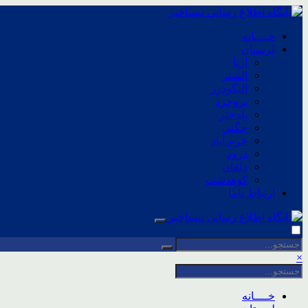
خــــانه
لرستان
ازنا
الشتر
الیگودرز
بروجرد
پلدختر
چگنی
خرم آباد
درود
دلفان
کوهدشت
ارتباط باما
×
خــــانه