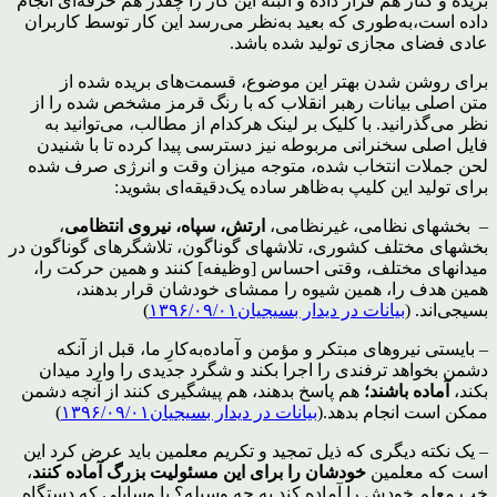
بریده‌ و کنار هم قرار داده و البته این کار را چقدر هم حرفه‌ای انجام
داده است،به‌طوری که بعید به‌نظر می‌رسد این کار توسط کاربران
عادی فضای مجازی تولید شده باشد.
برای روشن شدن بهتر این موضوع، قسمت‌های بریده شده از
متن اصلی بیانات رهبر انقلاب که با رنگ قرمز مشخص شده را از
نظر می‌گذرانید. با کلیک بر لینک هرکدام از مطالب، می‌توانید به
فایل اصلی سخنرانی مربوطه نیز دسترسی پیدا کرده تا با شنیدن
لحن جملات انتخاب شده، متوجه میزان وقت و انرژی صرف شده
برای تولید این کلیپ به‌ظاهر ساده یک‌دقیقه‌ای بشوید:
– بخشهای نظامی، غیرنظامی،
ارتش، سپاه، نیروی انتظامی
،
بخشهای مختلف کشوری، تلاشهای گوناگون، تلاشگرهای گوناگون در
میدانهای مختلف، وقتی احساس [وظیفه] کنند و همین حرکت را،
همین هدف را، همین شیوه را ممشای خودشان قرار بدهند،
بسیجی‌اند. (
بیانات در دیدار بسیجیان۱۳۹۶/۰۹/۰۱
)
– بایستی نیروهای مبتکر و مؤمن و آماده‌به‌کارِ ما، قبل از آنکه
دشمن بخواهد ترفندی را اجرا بکند و شگرد جدیدی را وارد میدان
بکند،
آماده باشند؛
هم پاسخ بدهند، هم پیشگیری کنند از آنچه دشمن
ممکن است انجام بدهد.(
بیانات در دیدار بسیجیان۱۳۹۶/۰۹/۰۱
)
– یک نکته دیگری که ذیل تمجید و تکریم معلمین باید عرض کرد این
است که معلمین
خودشان را برای این مسئولیت بزرگ آماده کنند
،
خب معلم خودش را آماده کند به چه وسیله؟ با وسایلی که دستگاه