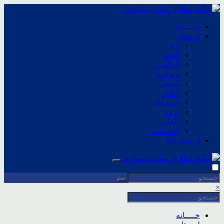
خــــانه
لرستان
ازنا
الشتر
الیگودرز
بروجرد
پلدختر
چگنی
خرم آباد
درود
دلفان
کوهدشت
ارتباط باما
×
خــــانه