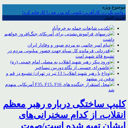
موضوع ویژه
روایت یک زن کارآفرین؛بانویی که مزرعه را کارخانه کرد!
آخرین اخبار
تکذیب شایعات حمله به خرم‌آباد
درسهای فراموش‌نشدنی برای آمریکای جنگ‌افروز خواهیم
داشت
پیام امیر حاتمی به مردم صبور و وفادار ایران
قدردانی فرمانده کل سپاه جهت حضور میلیونی مردم در
تشییع قائد شهید امت
ورود پیکر رهبر شهید انقلاب به مصلی امام خمینی (ره)
عاشورای حسینی از نگاه دوربین نیساخبر
وداع با رهبر شهید انقلاب؛ 13 تیر در تهران/ تشییع در قم و
تدفین در مشهد
محل استقرار جنگنده های F35، F15، F16 آمریکایی منهدم
شد
کلیپ ساختگی درباره رهبر معظم
انقلاب، از کدام سخنرانی‌های
ایشان تهیه شده است/صوت