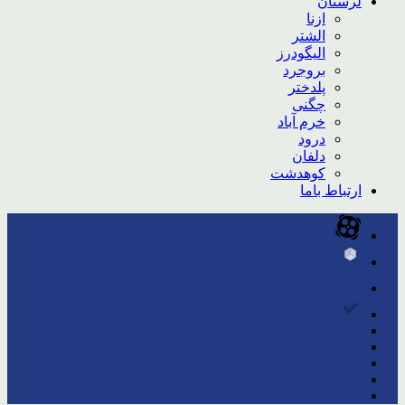
لرستان
ازنا
الشتر
الیگودرز
بروجرد
پلدختر
چگنی
خرم آباد
درود
دلفان
کوهدشت
ارتباط باما