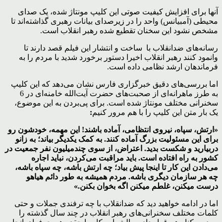
آنها برای افزایش کیفیت صوتی این کلیپ مونتاژ شده، یک صدای
محیطی (آمبیانس) واحد را در زیرصدای بیانات رهبری گذاشته‌اند تا
مشخص نشود این سخنان تقطیع شده رهبر انقلاب است.
رسانه‌های ضدانقلاب با ساخت و انتشار این فیلم قصد دارند تا
وانمود کنند رهبر انقلاب اخیرا دستور برخورد شدید با مردم را به
فرماندهان ارشد نظامی داده است.
اما بررسی‌های دقیق خبرگزاری فارس نشان می‌دهد که این کلیپ
به طرز ماهرانه‌ای از صحبت‌های حضرت آیت‌الله خامنه‌ای در 6
سخنرانی مختلف مونتاژ شده است. برای پی‌بردن به این موضوع،
یک بار متن این کلیپ را با هم مرور کنیم
:
«
ارتش، سپاه، نیروی انتظامی،
آماده باشند!
این مهمه،
خودشون رو
برای این مسئولیت بزرگ آماده کنند. به کمک یکدیگر بیاند؛
به زانو
دربیارید و شکست بدید.
اعتراض،
از سوی چندمیلیون نفر جمعیت
در
کشور به راه افتاده است.
باید مراقبت می‌کردن، نباید اجاره
می‌دادن
این کار تا اینجا پیش بیاد؛
چه ارتش باشه، چه سپاه باشه،
چه هر سازمان دیگری باشه.
مردم
همیشه به طور دائم
هیاهو
درست میکنن،
غلطم میکنن اگه بخوان بکنن.
»
اما در ادامه خواهید دید که ضدانقلاب با چه ترفندی جملات و حتی
کلمات مختلف سخنرانی‌های رهبر انقلاب در چند سال گذشته را