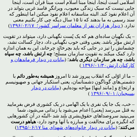
اسلامی است اینجا، اینجا مبنا اسلام است مبنا قرآن است، اینجا
جایی نیست که سبک زندگی معیوب، ویرانگرِ فاسد غربی بتواند در
آن اعلام نفوذ کند. البته متاسفانه اعلام نفوذ میکنن اما اینطور که
سند رسمی به ما بدهند که تا ۱۵ سال دیگه چی کار بکنیم معنی
ندارد. (
دیدار هزاران نفر از معلمان سراسر کشور؛ ۱۳۹۶/۰۲/۱۷
)
– یک نگهبان ساده‌ای هم که یک پُست نگهبانی دارد، میتواند در تقویت
ارتش مؤثّر باشد. یعنی وقتی خوب نگهبانی داد، دچار کسالت نشد،
چشمانش را تیز در جایی که باید بچرخانَد چرخاند، این به همان اندازه
دارد کمک میکند به تقویت سازمان مسلّح؛
چه ارتش باشد، چه سپاه
باشد، چه هر سازمان دیگری باشد
؛ (
بیانات در دیدار فرماندهان و
کارکنان ارتش۱۳۹۶/۰۱/۳۰
)
– ما از اوّلی که انقلاب پیروز شد تا امروز
همیشه به‌طور دائم
با
دشمنی‌های گوناگونِ دشمنانمان، یعنی استکبار جهانی و صهیونیسم
و ارتجاع و [مانند اینها] مواجه بوده‌ایم. (
بیانات در دیدار
بسیجیان/ ۱۳۹۶/۰۹/۰۱
)
– خب، یک جا یک نفری با یک اتّهامی در یک کشوری فرض بفرمایید
به قتل می‌رسد [یعنی‌] اعدام می‌شود یا زندانی می‌شود، شما
می‌بینید سروصداهای حقوق‌بشری بلند شد -البتّه در آن کشورهایی
که انگیزه برای مخالفت و مبارزه با آنها وجود دارد-
هیاهو درست
می‌کنند
؛ (
بیانات در دیدار خانواده‌های شهدای منا ۱۳۹۵/۰۶/۱۷
)