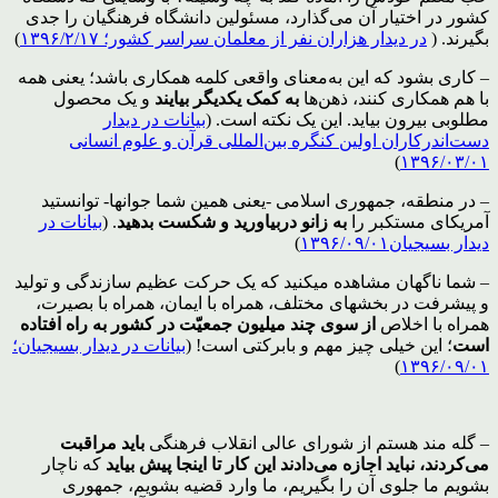
کشور در اختیار آن می‌گذارد، مسئولین دانشگاه فرهنگیان را جدی
بگیرند. (
در دیدار هزاران نفر از معلمان سراسر کشور؛ ۱۳۹۶/۲/۱۷
)
– کاری بشود که این به‌معنای واقعی کلمه همکاری باشد؛ یعنی همه
با هم همکاری کنند، ذهن‌ها
به کمک یکدیگر بیایند
و یک محصول
مطلوبی بیرون بیاید. این یک نکته است. (
بیانات در دیدار
دست‌اندرکاران اولین کنگره بین‌المللی قرآن و علوم انسانی
)
۱۳۹۶/۰۳/۰۱
– در منطقه، جمهوری اسلامی -یعنی همین شما جوانها- توانستید
آمریکای مستکبر را
به زانو دربیاورید و شکست بدهید
. (
بیانات در
دیدار بسیجیان۱۳۹۶/۰۹/۰۱
)
– شما ناگهان مشاهده میکنید که یک حرکت عظیم سازندگی و تولید
و پیشرفت در بخشهای مختلف، همراه با ایمان، همراه با بصیرت،
همراه با اخلاص
از سوی چند میلیون جمعیّت در کشور به راه افتاده
است
؛ این خیلی چیز مهم و بابرکتی است! (
بیانات در دیدار بسیجیان؛
)
۱۳۹۶/۰۹/۰۱
– گله مند هستم از شورای عالی انقلاب فرهنگی
باید مراقبت
می‌کردند، نباید اجازه می‌دادند این کار تا اینجا پیش بیاید
که ناچار
بشویم ما جلوی آن را بگیریم، ما وارد قضیه بشویم، جمهوری