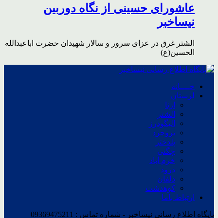
عاشورای حسینی از نگاه دوربین
نیساخبر
الشتر غرق در عزای سرور و سالار شهیدان حضرت اباعبدالله
الحسین(ع)
خــــانه
لرستان
ازنا
الشتر
الیگودرز
بروجرد
پلدختر
چگنی
خرم آباد
درود
دلفان
کوهدشت
ارتباط باما
پایگاه اطلاع رسانی نیساخبر - شماره تماس : 09369475211