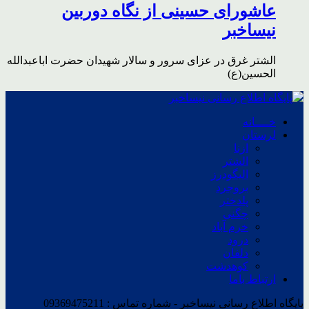
عاشورای حسینی از نگاه دوربین
نیساخبر
الشتر غرق در عزای سرور و سالار شهیدان حضرت اباعبدالله
الحسین(ع)
خــــانه
لرستان
ازنا
الشتر
الیگودرز
بروجرد
پلدختر
چگنی
خرم آباد
درود
دلفان
کوهدشت
ارتباط باما
پایگاه اطلاع رسانی نیساخبر - شماره تماس : 09369475211