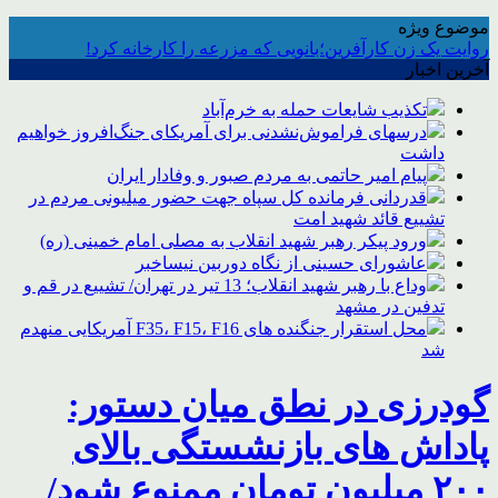
موضوع ویژه
روایت یک زن کارآفرین؛بانویی که مزرعه را کارخانه کرد!
آخرین اخبار
تکذیب شایعات حمله به خرم‌آباد
درسهای فراموش‌نشدنی برای آمریکای جنگ‌افروز خواهیم
داشت
پیام امیر حاتمی به مردم صبور و وفادار ایران
قدردانی فرمانده کل سپاه جهت حضور میلیونی مردم در
تشییع قائد شهید امت
ورود پیکر رهبر شهید انقلاب به مصلی امام خمینی (ره)
عاشورای حسینی از نگاه دوربین نیساخبر
وداع با رهبر شهید انقلاب؛ 13 تیر در تهران/ تشییع در قم و
تدفین در مشهد
محل استقرار جنگنده های F35، F15، F16 آمریکایی منهدم
شد
گودرزی در نطق میان دستور:
پاداش های بازنشستگی بالای
۲۰۰ میلیون تومان ممنوع شود/