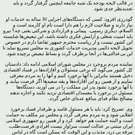
در قالب لایحه بودجه یک شبه جامعه اینچنین گرفتار گردد و باید
تجدیدنظر جدی شود.
گودرزی افزود: کسی که دستگاه‌های اجرایی 30 ساله به خدمات او
نیاز دارند و صلاحیت لازم را هم دارا است نام او کارمند است و
السلام، دیگری رسمی، پیمانی و قراردادی و شرکتی یعنی چه؟ نیرو
باید امنیت شغلی و آرامش فکری داشته باشد، این تبعیض‌ها شایسته
این کشور نیست و از ریاست محترم جمهور تقاضا دارم در خصوص
تحویل لایحه دائمی مدیریت خدمات کشوری به مجلس تسریع نماید تا
این بی‌عدالتی‌ها در آنجا برطرف گردد و بساط تبعیض برچیده شود.
نماینده مردم بروجرد در مجلس شورای اسلامی ادامه داد: دادستان
کل کشور می‌گوید که برخی مسئولان و آقازاده‌ها در فساد اقتصادی
دخیل هستند بنابراین با آنها برخورد کنیم و آنها را به مردم معرفی
نماییم و از همین رو این آقازاده‌ها و یقه سفیدها اگر فرصت بیابند و
با آنها برخورد نشود پدر این مملکت را در می آورند، دستگاه‌ها
مسئول در برخورد با مفسدان اقتصادی تردید نکنند و اجازه ندهند
مصالح نظام فدای منافع عده‌ای خاص گردد.
وی تصریح کرد: باید با هر مسئول فاسد و طرفدار فساد برخورد
انقلابی شود و به مردم معرفی گردد و مجلس نیز مکلف به حمایت
است و البته حمایت هم خواهد کرد و از همین رو جمهوری اسلامی
ایران مبتنی بر عدالت است، سزاوار نیست افرادی فرصت‌طلب،
مرفه بی درد، مذبذب و ابن الوقت که ممکن است گاه در لباس