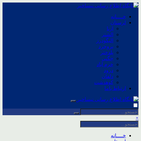
خــــانه
لرستان
ازنا
الشتر
الیگودرز
بروجرد
پلدختر
چگنی
خرم آباد
درود
دلفان
کوهدشت
ارتباط باما
×
خــــانه