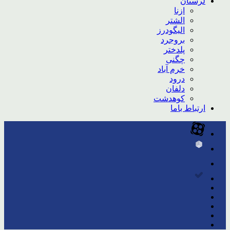
لرستان
ازنا
الشتر
الیگودرز
بروجرد
پلدختر
چگنی
خرم آباد
درود
دلفان
کوهدشت
ارتباط باما