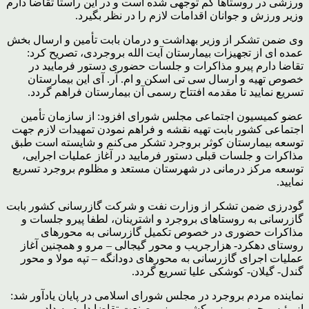
ورزشی در روستاها کم توجهی شده است و در این راستا تقاضا دارم
وزیر ورزش و جوانان اقدامات لازم را در نظر بگیرد.
وی ضمن تشکر از وزیر بهداشت و درمان بابت تأمین و ارسال بخش
عمده ای از تجهیزات بیمارستان آیت الله بروجردی، تصریح کرد:
تقاضا دارم پیرو مذاکرات و جلسات حضوری دستور فرمایید در
خصوص تهیه و ارسال سی تی اسکن و ام. آر. آی این بیمارستان
تسریع نمایید تا مقدمه افتتاح رسمی آن بیمارستان فراهم گردد.
عضو کمیسیون اجتماعی مجلس شورای افزود: از سازمان تأمین
اجتماعی کشور بابت تهیه نقشه و فراهم نمودن تمهیدات لازم جهت
توسعه بیمارستان کوثر بروجرد تشکر می‌کنم و شایسته است طبق
مذاکرات و جلسات قبلی دستور فرمایید در آغاز عملیات اجرایی،
توسعه مرکز درمانی در شهرستان مستعد و مظلوم بروجرد تسریع
نمایید.
گودرزی ضمن تشکر از وزارت نفت و شرکت گازرسانی کشور بابت
گازرسانی به روستاهای بروجرد و اشترینان، لطفا پیرو جلسات و
مذاکرات حضوری در خصوص تکمیل گازرسانی به محورهای
روستای دهکرد- هزارجریب و محور گیجالی – مرو و همچنین آغاز
عملیات اجرای گازرسانی به محورهای دودانگه – تپه مولا و محور
گندل- گیلان- کوشکی علیا تسریع گردد.
نماینده مردم بروجرد در مجلس شورای اسلامی در پایان یادآور شد:
از رئیس جمهور، وزیر کشور، وزیر صنعت تقاضا دارم به داد