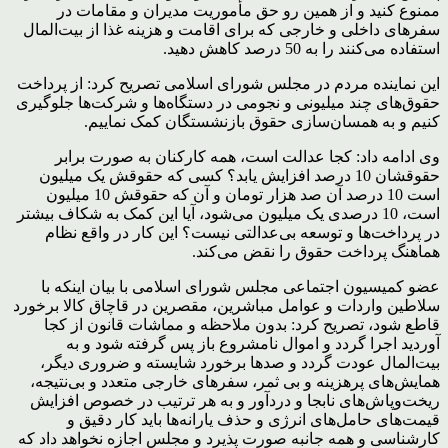
ممنوع کنید و از همین رو حق مأموریت مدیران و مقامات در
سفرهای داخلی و خارجی که برای اقامت و هزینه غذا از بیت‌المال
استفاده می‌کنند را به 50 درصد کاهش دهید.
این نماینده مردم در مجلس شورای اسلامی تصریح کرد: از پرداخت
حقوق‌های چند میلیونی و نجومی در دستگاه‌ها و شرکت‌ها جلوگیری
کنیم و به همسان‌سازی حقوق بازنشستگان کمک نماییم.
وی ادامه داد: کجا عدالت است، همه کارکنان به صورت برابر
حقوقشان 10 درصد افزایش یابد؟ کسی که حقوقش یک میلیون
است 10 درصد آن صد هزار تومان و آن که حقوقش 10 میلیون
است، 10 درصدی یک میلیون می‌شود، آیا این کمک به شکاف بیشتر
در پرداخت‌ها و توسعه بی‌عدالتی نیست؟ این کار در واقع نظام
هماهنگ پرداخت حقوق را نقض می‌کند.
عضو کمیسیون اجتماعی مجلس شورای اسلامی با بیان اینکه با
سلاطین واردات و عوامل مباشرین، مقصرین در قاچاق کالا برخورد
قاطع شود، تصریح کرد: بدون ملاحظه و مماشات قانون از کجا
آوردید اجرا گردد و اموال نامشروع باز پس گرفته شود و به
بیت‌المال عودت گردد و صدها برخورد شایسته و ضروری دیگر،
همایش‌های پرهزینه و بی ثمر، سفرهای خارجی متعدد و بی‌نتیجه،
ریخت‌وپاش‌های نابجا و دردآور و به هر ترتیب در خصوص افزایش
قیمت‌های حامل‌های انرژی و حذف یارانه‌ها باید کار دقیق و
کارشناسی و همه جانبه صورت پذیرد و مجلس اجازه نخواهد داد که