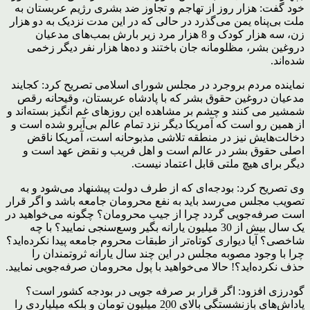
خود گفت: هزار روز از تهاجم و تجاوز ضد بشری رژیم عربستان به
ملت بی‌پناه یمن می‌گذرد در حالی که در این مدت نزدیک به دو هزار
زن، سه هزار کودک و 8 هزار مرد زیر بارش بمب‌های مدعیان
دروغین بشر، مظلومانه جان باختند و ده‌ها هزار نفر دیگر زخمی
شده‌اند.
نماینده مردم بروجرد در مجلس شورای اسلامی تصریح کرد: کجایند
مدعیان دروغین حقوق بشر که با پادشاه عربستان، وقیحانه رقص
شمشیر می کنند و چشم بر مشاهده این روزهای غم انگیز بسته‌اند و
از همین رو است که آمریکا دیگر نزد تمام عالم بی‌آبرو شده است و
دخالت‌هایش نیز در منطقه تلاشی مذبوحانه است، آمریکا ناقض
اصلی حقوق بشر در عالم است و اهل فریب و نقض عهد است و
دیگر برای هیچ ملتی قابل اعتماد نیست.
وی تصریح کرد: بودجه‌ای که از طرف دولت پیشنهاد می‌شود و به
تصویب مجلس می‌رسد باید به نفع محرومان جامعه باشد و اگر قرار
است صرفه‌جویی گردد چرا از جیب محرومان؟ چگونه می‌خواهید در
یک سال بیش از 30 میلیون یارانه بگیر وسع‌سنجی نمایید؟ با چه
شاخصی؟ آیا دیواری کوتاه‌تر از طبقات محروم جامعه پیدا نکرده‌اید؟
چرا با وجود مصوبه مجلس در این چند سال یارانه ثروتمندان را
حذف نکرده‌اید؟! حالا می‌خواهید با پول محرومان صرفه‌جویی نمایید.
گودرزی افزود: اگر قرار بر صرفه جویی در بودجه کشور است؟
پاداش‌های بازنشستگی بالای 200 میلیون تومان و بلکه میلیاردی را