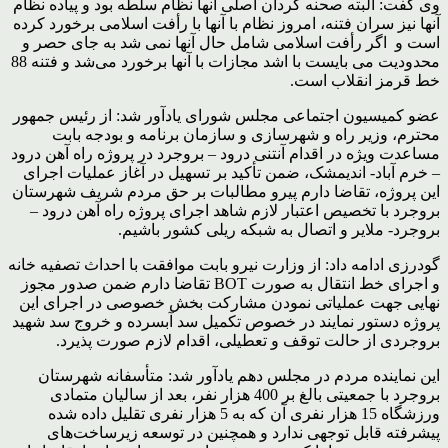
وی گفت: البته صحنه‌ گردان اصلی آنها نظام سلطه بود و پیاده نظام
آنها نیز سران فتنه، امروز نظام با آنها با رأفت اسلامی برخورد کرده
است و اگر رأفت اسلامی شامل حال آنها نمی شد به جای حصر و
محدودیت می بایست با اشد مجازات با آنها برخورد می‌شد و فتنه 88
خط قرمز انقلاب است.
عضو کمیسیون اجتماعی مجلس شورای یادآور شد: از رئیس جمهور
محترم، وزیر راه و شهرسازی و سازمان برنامه و بودجه بابت
مساعدت ویژه در اقدام آنتنی درود – بروجرد در پروژه راه آهن درود
– خرم آباد- اندیمشک، ضمن تأکید بر تسهیل در آغاز عملیات اجرای
این پروژه، تقاضا دارم پیرو مطالبات بر حق مردم شریف شهرستان
بروجرد با تخصیص اعتبار لازم شاهد اجرای پروژه راه آهن درود –
بروجرد- ملایر و اتصال به شبکه‌ ریلی کشور باشیم.
گودرزی ادامه داد: از وزارت نیرو بابت موافقت با احداث تصفیه خانه
و اجرای خط انتقال به صورت BOT تقاضا دارم ضمن صدور مجوز
نهایی جهت عملیاتی نمودن مشارکت بخش خصوصی در اجرای این
پروژه دستور نمایند در خصوص تکمیل سد آبسرده و خروج سد شهید
بروجردی از حالت توقف و تعطیلی، اقدام لازم صورت پذیرد.
این نماینده مردم در مجلس دهم یادآور شد: متأسفانه شهرستان
بروجرد با جمعیتی بالغ بر 400 هزار نفر، بعد از سالیان متمادی
ورزشگاه 15 هزار نفری آن که به 5 هزار نفری تقلیل داده شده
پیشرفته قابل توجهی ندارد و همچنین در توسعه زیرساخت‌های