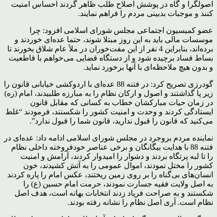
اصولگرا و گاه در پوشش اصلاح طلب ظاهر گردند احساس امنیت
کنند و موجبات بدبینی مردم را فراهم نمایند.
عضو کمیسیون اجتماعی مجلس شورای اسلامی افزود: چرا
موسسات مالی باید به این روز مبتلا شوند، حتما عده‌ای خوردند و
برده‌اند، بنابراین 4 نفر از این مفت‌خوران در ملأ عام شلاق بخورند تا
بساط فساد برچیده شود و از دستگاه قضایی می‌خواهم با قاطعیت
و بدون هیچ ملاحظه‌ای با آنها برخورد نماید.
گودرزی تصریح کرد: در فتنه 88 عده‌ای با اردوکشی خیابانی قانون را
زیر پا گذاشتند و اصول و ارکان نظام را به مبارزه طلبیدند، امام (ره)
در زمان حیات مبارکشان خطاب به کسانی که مقابل قانون
ایستادگی کردند و وحدت و امنیت کشور را شکستند، فرمودند “غلط
می‌کنید که قانون را قبول ندارید، قانون شما را قبول ندارد”.
نماینده مردم بروجرد در مجلس شورای اسلامی ادامه داد: عده‌ای در
فتنه 88 با هدایت بیگانگان و برخی عناصر خودفروخته داخلی نظام
را تا لبه پرتگاه بردند و دشوار را امیدوار کردند، آرامش و امنیت
کشور را مختل نمودند، اموال عمومی را به آتش کشیدند، خون
انسان‌های بی‌گناه را بر روی زمین ریختند، عکس امام را پاره کردند
به اصل ولایت فقیه جسارت نمودند، حرمت امام حسین (ع) را
شکستند و به صراحت فریاد زدند انتخابات بهانه است، هدف اصل
نظام است. آری اصل نظام را نشانه رفته بودند.