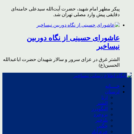
پیکر مطهر امام شهید،‌ حضرت آیت‌الله سیدعلی خامنه‌ای
دقایقی پیش وارد مصلی تهران شد.
عاشورای حسینی از نگاه دوربین
نیساخبر
الشتر غرق در عزای سرور و سالار شهیدان حضرت اباعبدالله
الحسین(ع)
خــــانه
لرستان
ازنا
الشتر
الیگودرز
بروجرد
پلدختر
چگنی
خرم آباد