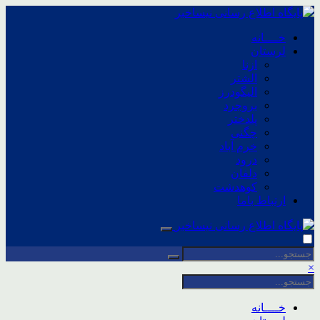
خــــانه
لرستان
ازنا
الشتر
الیگودرز
بروجرد
پلدختر
چگنی
خرم آباد
درود
دلفان
کوهدشت
ارتباط باما
×
خــــانه