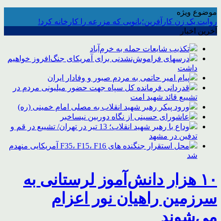
موضوع ویژه
روایت یک زن کارآفرین؛بانویی که مزرعه را کارخانه کرد!
آخرین اخبار
تکذیب شایعات حمله به خرم‌آباد
درسهای فراموش‌نشدنی برای آمریکای جنگ‌افروز خواهیم
داشت
پیام امیر حاتمی به مردم صبور و وفادار ایران
قدردانی فرمانده کل سپاه جهت حضور میلیونی مردم در
تشییع قائد شهید امت
ورود پیکر رهبر شهید انقلاب به مصلی امام خمینی (ره)
عاشورای حسینی از نگاه دوربین نیساخبر
وداع با رهبر شهید انقلاب؛ 13 تیر در تهران/ تشییع در قم و
تدفین در مشهد
محل استقرار جنگنده های F35، F15، F16 آمریکایی منهدم
شد
۱۰ هزار دانش‌آموز لرستانی به
سرزمین راهیان نور اعزام
می‌شوند