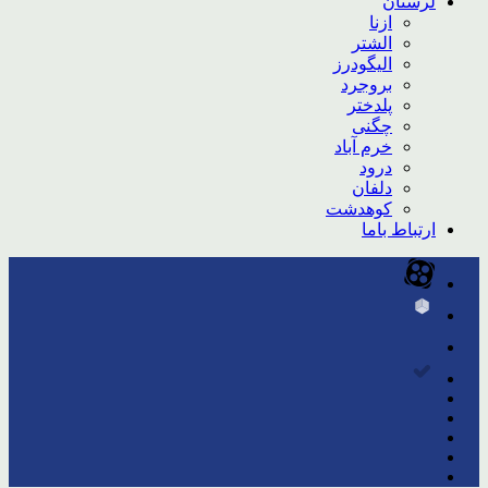
لرستان
ازنا
الشتر
الیگودرز
بروجرد
پلدختر
چگنی
خرم آباد
درود
دلفان
کوهدشت
ارتباط باما