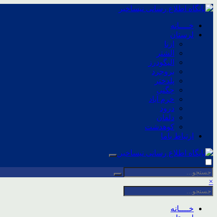
خــــانه
لرستان
ازنا
الشتر
الیگودرز
بروجرد
پلدختر
چگنی
خرم آباد
درود
دلفان
کوهدشت
ارتباط باما
×
خــــانه