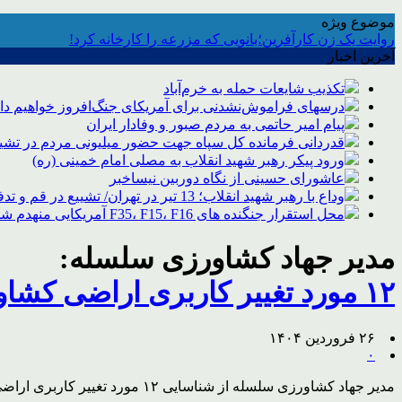
موضوع ویژه
روایت یک زن کارآفرین؛بانویی که مزرعه را کارخانه کرد!
آخرین اخبار
تکذیب شایعات حمله به خرم‌آباد
درسهای فراموش‌نشدنی برای آمریکای جنگ‌افروز خواهیم د
پیام امیر حاتمی به مردم صبور و وفادار ایران
قدردانی فرمانده کل سپاه جهت حضور میلیونی مردم در تشیی
ورود پیکر رهبر شهید انقلاب به مصلی امام خمینی (ره)
عاشورای حسینی از نگاه دوربین نیساخبر
وداع با رهبر شهید انقلاب؛ 13 تیر در تهران/ تشییع در قم و تدفین در مشهد
محل استقرار جنگنده های F35، F15، F16 آمریکایی منهدم شد
مدیر جهاد کشاورزی سلسله:
۱۲ مورد تغییر کاربری اراضی کشاورزی در سلسله شناسایی شد
۲۶ فروردین ۱۴۰۴
۰
مدیر جهاد کشاورزی سلسله از شناسایی ۱۲ مورد تغییر کاربری اراضی کشاورزی در این شهرستان خبر داد.