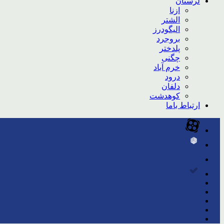
لرستان
ازنا
الشتر
الیگودرز
بروجرد
پلدختر
چگنی
خرم آباد
درود
دلفان
کوهدشت
ارتباط باما