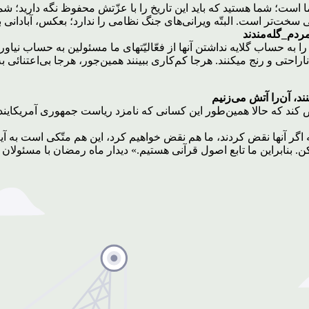
 است؛ شما هستید که باید این تاریخ را با عزّتش محفوظ نگه دارید؛ شم
سخت‌تر است. البتّه ویرانی‌های جنگ نظامی را ندارد؛ بعکس، آبادانی به
ردم_گله‌مندند
ه حساب گلایه نداشتن آنها از فعّالیّتهای ما مسئولین به حساب نیاوری
ناراحتی و رنج میکنند. هرجا کم‌کاری ببینند همین‌جور، هرجا بی‌اعتنائی ب
نند، آن‌را آتش می‌زنیم
ض کند که حالا همین‌طور این کسانی که نامزد ریاست جمهوری آمریکایند، 
 آنها نقض کردند، ما هم نقض خواهیم کرد، این هم متّکی است به آیه‌ی قرآن: وَ ا
این ما تابع اصول قرآنی هستیم.» دیدار ماه رمضان با مسئولان نظام /۲۵