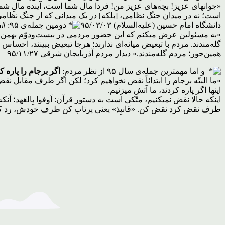
«جوانهای عزیز! بچه‌های عزیز من! فردا مال شما است، آینده مالِ شما
است؛ نه در میدان جنگ نظامی، [بلکه‌] در یک میدانی که از جنگ نظامی 
دانشگاه امام حسین (علیه‌السلام) ۹۵/۰۳/۰۳
دومین جمله‌ی ۹۵:
#م
«به مسئولین عرض میکنم که این حضور مردمی در بیست‌و‌دوّم بهمن را ب
گله‌مندند. مردم با تبعیض میانه‌ای ندارند؛ هرجا تبعیض ببینند، احساس 
همین‌جور؛ مردم گله‌مندند.» دیدار مردم آذربایجان شرقی ۹۵/۱۱/۲۷
و اما مهمترین جمله‌ی سال ۹۵ از نظر مردم:
اگر برجام را پاره ک
«ما البتّه برجام را ابتدائاً نقض نخواهیم کرد؛ لکن اگر طرف مقابل نق
اینها اگر پاره کردند، ما آتش میزنیم.
اینکه حالا نقض نمیکنیم، متّکی است به دستور قرآن: اَوفوا بِالعَهد؛ آنکه اگر
طرف نقض کرد نقض کن. «فَانبِذ» یعنی پرتاب کن طرف خودش، رد کن. بنابر