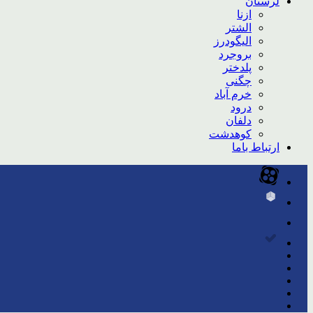
لرستان
ازنا
الشتر
الیگودرز
بروجرد
پلدختر
چگنی
خرم آباد
درود
دلفان
کوهدشت
ارتباط باما