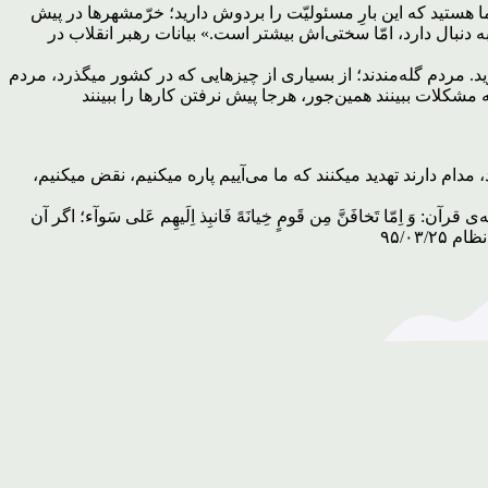
ا هستید که این بارِ مسئولیّت را بردوش دارید؛ خرّمشهرها در پیش
 دنبال دارد، امّا سختی‌اش بیشتر است.» بیانات رهبر انقلاب در
د. مردم گله‌مندند؛ از بسیاری از چیزهایی که در کشور میگذرد، مردم
ه مشکلات ببینند همین‌جور، هرجا پیش نرفتن کارها را ببینند
مدام دارند تهدید میکنند که ما می‌آییم پاره میکنیم، نقض میکنیم،
ِمّا تَخافَنَّ مِن قَومٍ خِیانَهً فَانبِذ اِلَیهِم عَلی‌ سَوآء؛ اگر آن
۹۵/۰۳