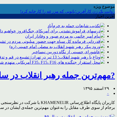
موضوع ویژه
روایت یک زن کارآفرین؛بانویی که مزرعه را کارخانه کرد!
آخرین اخبار
تکذیب شایعات حمله به خرم‌آباد
درسهای فراموش‌نشدنی برای آمریکای جنگ‌افروز خواهیم د
پیام امیر حاتمی به مردم صبور و وفادار ایران
قدردانی فرمانده کل سپاه جهت حضور میلیونی مردم در تشیی
ورود پیکر رهبر شهید انقلاب به مصلی امام خمینی (ره)
عاشورای حسینی از نگاه دوربین نیساخبر
وداع با رهبر شهید انقلاب؛ 13 تیر در تهران/ تشییع در قم و تدفین در مشهد
محل استقرار جنگنده های F35، F15، F16 آمریکایی منهدم شد
?مهم‌ترین جمله رهبر انقلاب در سال 
۲۹ اسفند ۱۳۹۵
۰
برجام از سوی طرف مقابل را به‌عنوان مهم‌ترین جمله‌ی ایشان در سال ۱۳۹۵ انتخاب کردند. در این نظرسنجی که از یکشنبه ۲۲ اسفند تا جمعه ۲۷ اسفن