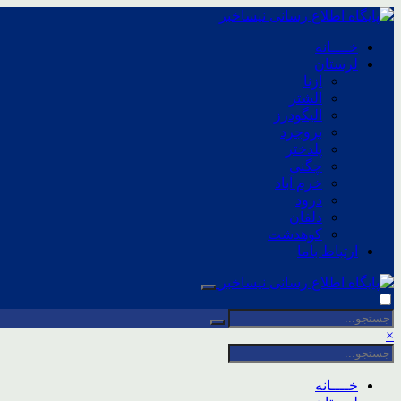
خــــانه
لرستان
ازنا
الشتر
الیگودرز
بروجرد
پلدختر
چگنی
خرم آباد
درود
دلفان
کوهدشت
ارتباط باما
×
خــــانه