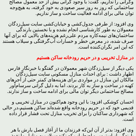
وگرانی را نداریم، گفت: با وجود گرانی بیش از حد معمول مصالح
ساختمانی که روز به روز سیر صعودی به خود گرفته، به هیچ‌وجه
توان مالی برای ادامه فعالیت ساخت و ساز نداریم.
وی افزود: از طرفی جدول‌کشی و خیابان‌کشی سایت سیل‌زدگان
معمولان به طور کارشناسی انجام نشده و با نخستین بارندگی
ساختمان‌های نیمه‌کاره مردم علی‌رغم هزینه‌های بالایی که برای آنها
صرف شده، در معرض خطر و خسارات آب‌گرفتگی و سیلاب هستند
که این امر نگران‌کننده است.
در منازل تخریبی و در حریم رودخانه ساکن هستیم
یکی دیگر از سیل‌زدگان شهر معمولان در گفتگو با خبرنگار فارس
اظهار داشت : برای احداث منازل مسکونی سایت سیل‌زدگان
مالکان این منازل در مواردی برای هزینه‌های کمتر حتی از آجرهای
کهنه در ساخت و ساز به کار بردند، اما به دلیل گرانی سرسام‌آور
مصالح ساختمانی دیگر توان مالی برای ادامه ساخت و ساز ندارند.
احسان کوشکی افزود: با این وجود هم‌اکنون در منازل تخریبی و
قدیمی خود که در حریم رودخانه واقع شده‌اند ساکن هستیم،در حالی
که شهرداری ساکنان را برای تخریب منازل تحت فشار قرار داده
است.
وی افزود: بدتر از آن این‌که فرزندان ما از آغاز فصل بارش با هر
بارندگی از استرس و اضطراب که نکند سیلاب به منازل ما نفوذ