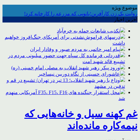
موضوع ویژه
روایت یک زن کارآفرین؛بانویی که مزرعه را کارخانه کرد!
آخرین اخبار
تکذیب شایعات حمله به خرم‌آباد
درسهای فراموش‌نشدنی برای آمریکای جنگ‌افروز خواهیم
داشت
پیام امیر حاتمی به مردم صبور و وفادار ایران
قدردانی فرمانده کل سپاه جهت حضور میلیونی مردم در
تشییع قائد شهید امت
ورود پیکر رهبر شهید انقلاب به مصلی امام خمینی (ره)
عاشورای حسینی از نگاه دوربین نیساخبر
وداع با رهبر شهید انقلاب؛ 13 تیر در تهران/ تشییع در قم و
تدفین در مشهد
محل استقرار جنگنده های F35، F15، F16 آمریکایی منهدم
شد
غم کهنه سیل و خانه‌هایی که
نیمه‌کاره مانده‌اند