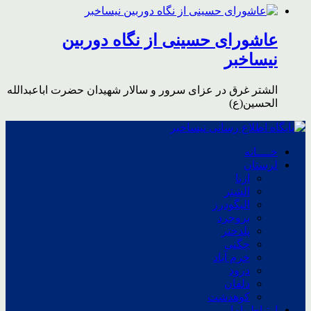
عاشورای حسینی از نگاه دوربین
نیساخبر
الشتر غرق در عزای سرور و سالار شهیدان حضرت اباعبدالله
الحسین(ع)
خــــانه
لرستان
ازنا
الشتر
الیگودرز
بروجرد
پلدختر
چگنی
خرم آباد
درود
دلفان
کوهدشت
ارتباط باما