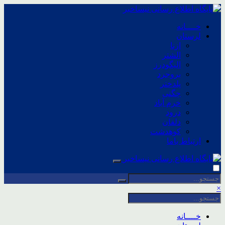
خــــانه
لرستان
ازنا
الشتر
الیگودرز
بروجرد
پلدختر
چگنی
خرم آباد
درود
دلفان
کوهدشت
ارتباط باما
×
خــــانه