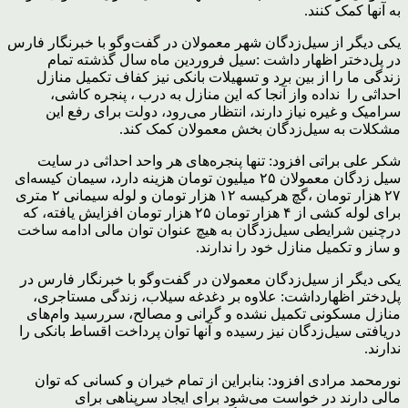
به آنها کمک کنند.
یکی دیگر از سیل‌زدگان شهر معمولان در گفت‌وگو با خبرنگار فارس
در پل‌دختر اظهار داشت :سیل فروردین ماه سال گذشته تمام
زندگی ما را از بین برد و تسهیلات بانکی نیز کفاف تکمیل منازل
احداثی را نداده واز آنجا که این منازل به درب ، پنجره کاشی،
سرامیک و غیره نیاز دارند، انتظار می‌رود، دولت برای رفع این
مشکلات به سیل‌زدگان بخش معمولان کمک کند.
شکر علی براتی افزود: تنها پنجره‌های هر واحد احداثی در سایت
سیل زدگان معمولان ۲۵ میلیون تومان هزینه دارد، سیمان کیسه‌ای
۲۷ هزار تومان ،گچ هرکیسه ۱۲ هزار تومان و لوله سیمانی ۲ متری
برای لوله کشی از ۴ هزار تومان ۲۵ هزار تومان افزایش یافته، که
درچنین شرایطی سیل‌زدگان به هیچ عنوان توان مالی ادامه ساخت
و ساز و تکمیل منازل خود را ندارند.
یکی دیگر از سیل‌زدگان معمولان در گفت‌وگو با خبرنگار فارس در
پل‌دختر اظهارداشت: علاوه بر دغدغه سیلاب، زندگی مستاجری،
منازل مسکونی تکمیل نشده و گرانی و مصالح، سررسید وام‌های
دریافتی سیل‌زدگان نیز رسیده و آنها توان پرداخت اقساط بانکی را
ندارند.
نورمحمد مرادی افزود: بنابراین از تمام خیران و کسانی که توان
مالی دارند در خواست می‌شود برای ایجاد سرپناهی برای