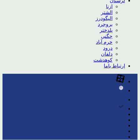
لرستان
ازنا
الشتر
الیگودرز
بروجرد
پلدختر
چگنی
خرم آباد
درود
دلفان
کوهدشت
ارتباط باما