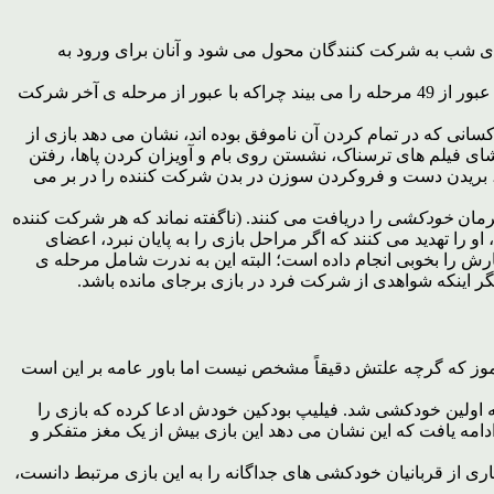
ای شب به شرکت کنندگان محول می شود و آنان برای ورود به
پنجاه وظیفه بطور اختصاصی برای هر شرکت کننده در نظر گرفته می شود که بازی را تا پنجاه روز طول می دهد؛ البته هر شرکت کننده تنها عبور از 49 مرحله را می بیند چراکه با عبور از مرحله ی آخر شرکت
کسانی که در تمام کردن آن ناموفق بوده اند، نشان می دهد بازی از
 فیلم های ترسناک، نشستن روی بام و آویزان کردن پاها، رفتن
ز، بریدن دست و فروکردن سوزن در بدن شرکت کننده را در بر می
خودکشی
را دریافت می کنند. (ناگفته نماند که هر شرکت کننده
و را تهدید می کنند که اگر مراحل بازی را به پایان نبرد، اعضای
 کارش را بخوبی انجام داده است؛ البته این به ندرت شامل مرحله ی
مگر اینکه شواهدی از شرکت فرد در بازی برجای مانده باشد.
رموز که گرچه علتش دقیقاً مشخص نیست اما باور عامه بر این است
اولین بار سال 2013 در یک شبکه ی اجتماعی روسی به نام «وی کنتاکت» آغاز شد و گفته می شود که سال 2015 منجر به اولین خودکشی شد. فیلیپ بودکین خودش ادعا کرده که بازی را
امه یافت که این نشان می دهد این بازی بیش از یک مغز متفکر و
از اینکه در سال 2016 یک روزنامه نگار مقاله ای نوشت و بسیاری از قربانیان خودکشی های جداگانه را به این بازی مرتبط دانست،