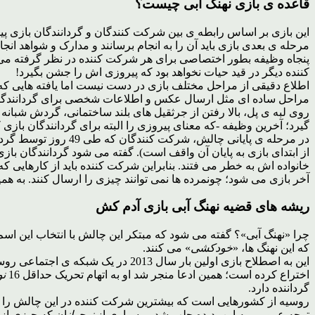
قاعده ی بازی نهنگ آبی چیست؟
این بازی بر اساس رابطه ی بین شرکت کنندگان و گردانندگان بازی 
مرحله ی بعدی بازی باید آن را به انجام برسانند و مدارک و شواهد انجام
کننده دیگر در قید حیات نخواهد بود که پیروزی اش را جشن بگیرد!
اطلاع دقیقی از مراحل مختلف بازی در دست نیست اما یافته هایی که از
مراحل ساده ای مثل ارسال عکس و اطلاعات شخصی برای گردانندگان 
روی لبه ی پل، بالا رفتن از جرثقیل های بلند ساختمانی، گردش شبا
گیرد؛ آخرین وظیفه -که معنای پیروزی را البته برای گردانندگان بازی
در مرحله ی پایانی چالش، شرکت کنندگان که طی 49 روز توسط گردانندگان بازی از نظر روانی برای از بین بردن خودشان آماده شده اند، فرمان
از ابتدای بازی به پایان آن واقف است). گفته می شود گردانندگان بازی 
خانواده اش به خطر می فتند. بنابراین شرکت کننده باید از کارهایی که
آخر بازی می شود؛ چونمرده ها نمی توانند چیزی را ارسال کنند. به هم
ریشه های قضیه
نهنگ آبی بازی
آدم کش
چرا «نهنگ آبی»؟ گفته می شود که مبتکر این چالش با انتخاب این اس
که این نهنگ ها، «
خودکشی
» می کنند.
اختراع کرده است؛ همین ادعا منجر شد او به اتهام تحریک حداقل 16
نو
گرداننده دارد.
توجه عمومی به این پدیده جلب شد و بسیاری از
نوجوان
ان که چیزی از 