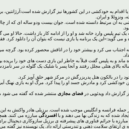
 اقدام به خودکشی در این کشورها نیز گزارش شده است:آرژانتین، برزی
 ونزوئلا و ایران.
شی به آن مرتبط دانسته شده است. جوان بیست ودو ساله ای که از چالش
د.
تیم پلیس وارد خانه شد و او را از ادامه کار باز داشت. حالا او می گ
و می گوید:«این یک برنامه یا بازی نیست که بتوان آن را دانلود کرد.
 اجتناب می کرد و بیشتر خود را در اتاقش محصور کرده بود. گرچه می
اد.
ده ماند و به پلیس گفت قبلاً به خاطر این بازی دست های خود را بریده
ساله بالای هتلی مجلل رفتند و آنجا پسر با شلیک یک گلوله در سر نا
ود را در بالکون هتل پدربزرگش در مرکز شهر حلق آویز کرد.
خودکشی کرد و مادرش جسد او را پیدا کرد. مرگ او به بازی نهنگ آبی
وز گزارش داد ویدئویی در
فضای مجازی
منتشر شده که گفته می شود م
از جمله فرانسه و انگلیس موجب شده است. برزیلی هادر واکنش به این ب
د شده که به زندگی بها می دهند و با
افسردگی
مبارزه می کنند. همچن
 مبارزه با جرائم فناوری های پیشرفته ی برزیل سازوکاری دیجیتال برا