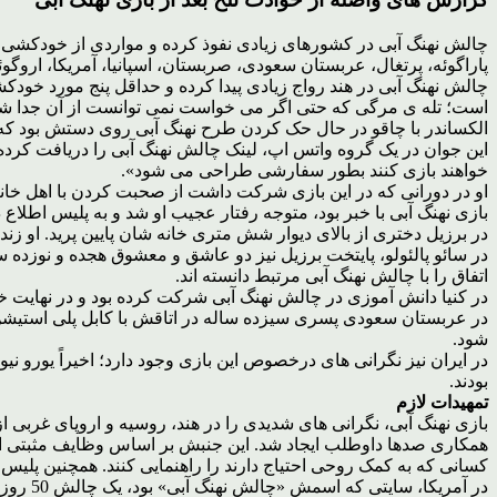
چالش نهنگ آبی در کشورهای زیادی نفوذ کرده و مواردی از خودکشی یا
پاراگوئه، پرتغال، عربستان سعودی، صربستان، اسپانیا، آمریکا، اروگوئه،
چالش نهنگ آبی در هند رواج زیادی پیدا کرده و حداقل پنج مورد خودک
است؛ تله ی مرگی که حتی اگر می خواست نمی توانست از آن جدا شو
الکساندر با چاقو در حال حک کردن طرح نهنگ آبی روی دستش بود که یک 
این جوان در یک گروه واتس اپ، لینک چالش نهنگ آبی را دریافت کرده 
خواهند بازی کنند بطور سفارشی طراحی می شود».
او در دورانی که در این بازی شرکت داشت از صحبت کردن با اهل خانه
بازی نهنگ آبی با خبر بود، متوجه رفتار عجیب او شد و به پلیس اطلاع د
در برزیل دختری از بالای دیوار شش متری خانه شان پایین پرید. او زن
در سائو پالئولو، پایتخت برزیل نیز دو عاشق و معشوق هجده و نوزده 
اتفاق را با چالش نهنگ آبی مرتبط دانسته اند.
در کنیا دانش آموزی در چالش نهنگ آبی شرکت کرده بود و در نهایت خ
در عربستان سعودی پسری سیزده ساله در اتاقش با کابل پلی استیشن 
شود.
در ایران نیز نگرانی های درخصوص این بازی وجود دارد؛ اخیراً یورو نی
بودند.
تمهیدات لازم
بازی نهنگ آبی، نگرانی های شدیدی را در هند، روسیه و اروپای غربی 
همکاری صدها داوطلب ایجاد شد. این جنبش بر اساس وظایف مثبتی ایجا
کسانی که به کمک روحی احتیاج دارند را راهنمایی کنند. همچنین پلیس
در آمریکا، سایتی که اسمش «چالش نهنگ آبی» بود، یک چالش 50 روزه ی ارتقای سلامت ذهنی و تندرستی ارائه داد. یک نویسنده نیز گفته می خواهد فیلمنامه ای با نام «نیروی اراده» درباره ی این بازی بنویسد.