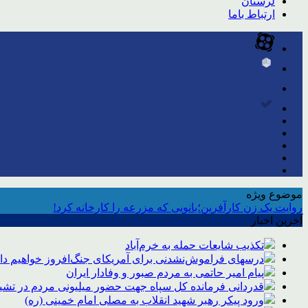
لرستان
ارتباط باما
موضوع ویژه
روایت یک زن کارآفرین؛بانویی که مزرعه را کارخانه کرد!
آخرین اخبار
تکذیب شایعات حمله به خرم‌آباد
درسهای فراموش‌نشدنی برای آمریکای جنگ‌افروز خواهیم د
پیام امیر حاتمی به مردم صبور و وفادار ایران
قدردانی فرمانده کل سپاه جهت حضور میلیونی مردم در تشیی
ورود پیکر رهبر شهید انقلاب به مصلی امام خمینی (ره)