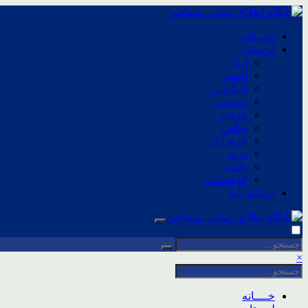
خــــانه
لرستان
ازنا
الشتر
الیگودرز
بروجرد
پلدختر
چگنی
خرم آباد
درود
دلفان
کوهدشت
ارتباط باما
×
خــــانه