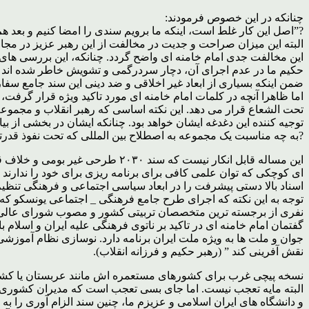
چنانکه در این خصوص فرمودند:
?”اصل این کار غلط است، اینکه ما برویم سندی را امضا کنیم و بعد هم 
البته این میزان صراحت و جدیت در مخالفت از این رهبر عزیز در مجام
حکیم ما در عدم اجرای آن، دچار سردرگمی و تشویش خاطر شده اند 
ضمن اینکه بسیاری از ابعاد غیر اخلاقی و ضد دینی این سند جامع س
اما ظاهرا آنچه در کلمات امام خامنه ای مورد تاکید ویژه قرار گرفت،
تحت الشعاع قرار می دهد. این نکته اساسی که رهبر انقلاب و مجموع
توجیه کننده این دغدغه ایشان خواهد بود. چنانکه ایشان در بخشی از ب
?به چه مناسبت یک مجموعه به اصطلاح بین المللی که تحت نفوذ قدرته
این مساله قابل انکار نیست که س
ای کوچکی که توان علمی کافی برای برنامه ریزی برای خود را ندارند
اسناد بالا دستی پیشرفت را در ابعاد سیاسی اجتماعی و فرهنگی تنظیم
نفری از برجسته ترین متخصصان تربیتی کشور و مصوب شورای عالی ا
گفتمان امام خامنه ای در تاکید بر ناتوی فرهنگی علیه ایران و اسلام ب
جوان و ملت ها به ویژه ملت ایران برنامه دارد. نوسازی نظام آمو
نقش آفرینی کند ” (رهبر حکیم و فرزانه انقلاب).
نسخه پیچی غرب برای کشورهای مستعمره اش مانند عربستان یا کشور
البته مایه تعجب نیست. اما جای بسی تعجب است که مدیران کشوری ب
و دانشگاه های ایران اسلامی و عزیزم ما، چنین سند الزام آوری را به