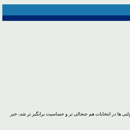
۹، که شاید از مناقشات پیرامون تخلفات گسترده دولتی ها در انتخابات هم جنجالی تر و حساسیت برانگیز تر شد، خبر