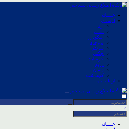
خــــانه
لرستان
ازنا
الشتر
الیگودرز
بروجرد
پلدختر
چگنی
خرم آباد
درود
دلفان
کوهدشت
ارتباط باما
×
خــــانه