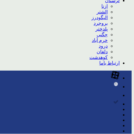
لرستان
ازنا
الشتر
الیگودرز
بروجرد
پلدختر
چگنی
خرم آباد
درود
دلفان
کوهدشت
ارتباط باما