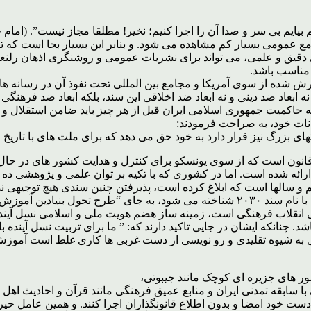
بیایم بی سر و صدا آن را اجرا کنیم؛ نخیر! مطلقا مجاز نیست”. (امام 
ع عمومی بسیار کم مشاهده می شود. و بنابر این بسیار بجا است که تحل
مناسب باشد.
فارش شده از سوی آمریکا و مجامع بین المللی تحت نفوذ آن در رسانه 
 نه ابعاد ضد دینی و نه ابعاد ضد اخلاقی این سند، بلکه ابعاد ضد فره
ه حاکمیت جمهوری اسلامی ایران قبل از هر چیز باید ضامن استقلال و
یانات خود، به صراحت فرمودند:
ای بزرگ نیز قرار دارد به خود حق می دهد که برای ملت های با تاریخ
ند ۲۰۳۰ طرحی غیر بومی و خلاف قانون است که از سوی یونسکو برای کنترل و هدایت کش
 ارائه شده است. اما در کشوری که با تکیه بر توان علمی و پژوهشی د
 و سالها است که ابلاغ کرده است، پذیرفتن چنین سندی هیچ توجیهی ند
توجه به این نکته که اجرای طرح جامع فرهنگی _ اجتماعی یونسکو که با نام سند ۲۰۳۰ شنا
نقلاب فرهنگی است، زمینه ساز هضم هویت ملی و اسلامی نسل آینده 
اشد. چنانکه ایشان در جایی تاکید دارند که: ” ما برای تربیت نسل آیند
زشی به شیوه تقلیدی و رو نویسی از دست غربی ها کاری غلط است آمو
 های جزیره ای کوچک مانند جیبوتی،
ا سابقه تمدنی ایران و منابع عمیق فرهنگی مانند قرآن و احادیث 
 دست خود امضا و بدون اطلاع قانونگذاران اجرا کنند. و همین عامل حیر