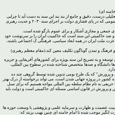
خامنه ای)
یلی درست، دقیق و جامع از بند بند این سند به دست آید تا چرایی
این مخالفت جدی امام خامنه ای واضح گردد. چنانکه، این بررسی های دقیق و علمی، می تواند برای نشریات عمومی و روشنگری اذهان رلنعمومی که در پای فشاری دولت بر اجرای سند۲۰۳۰ و جدیت رهبری
های جمعی و مجازی آشکار و برای عموم بازگو شده است.
نگی و ضد حاکمیتی این سند است که حاکمیت ایران را بر سرنوشت خود
 عزت ملت ایران در همه ابعاد سیاسی، فرهنگی ک اجتماعی باشند،
 و فرهنگ و تمدن گوناگون تکلیف معین کند.(مقام معظم رهبری)
ور های در حال توسعه و به تصریح این سند بویژه برای کشورهای آفریقایی و جزیره
ه ها دانشگاه و صدها متخصص شناخته شده در سطوح بین المللی،
ارد.
خته می شود، به جای “طرح تحول بنیادین آموزش و پرورش” که یک طرح بومی تدوین شده توسط گروهی چند ده
کشور در پروژه جهانی شدن است، می تواند برخواسته از درک بهتر
ه با حریفی به نام نظام سلطه بین المللی مواجه هستیم که برای نسل
زش و پرورش در قانون اساسی مسئله ای حاکمیتی است و دولت باید
اهل بیت عصمت و طهارت و سرمایه علمی و پژوهشی با وسعت حوزه ها
ت انگیز موجب شده تا امام خامنه ای چنین نهیب بزنند که: