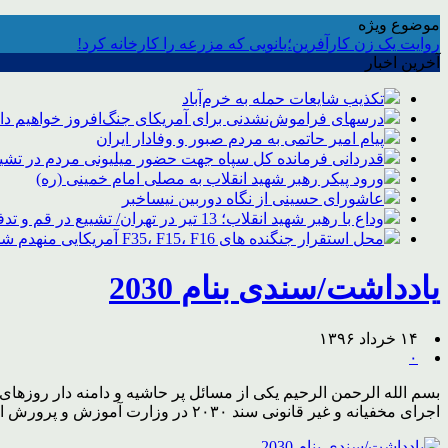
موضوع ویژه
روایت یک زن کارآفرین؛بانویی که مزرعه را کارخانه کرد!
آخرین اخبار
تکذیب شایعات حمله به خرم‌آباد
درسهای فراموش‌نشدنی برای آمریکای جنگ‌افروز خواهیم د
پیام امیر حاتمی به مردم صبور و وفادار ایران
قدردانی فرمانده کل سپاه جهت حضور میلیونی مردم در تشیی
ورود پیکر رهبر شهید انقلاب به مصلی امام خمینی (ره)
عاشورای حسینی از نگاه دوربین نیساخبر
وداع با رهبر شهید انقلاب؛ 13 تیر در تهران/ تشییع در قم و تدفین در مشهد
محل استقرار جنگنده های F35، F15، F16 آمریکایی منهدم شد
یادداشت/سندی بنام 2030
۱۴ خرداد ۱۳۹۶
۰
اجرای مخفیانه و غیر قانونی سند ۲۰۳۰ در وزارت آموزش و پرورش است. این ماجرا چنان حائز اهمیت و […]